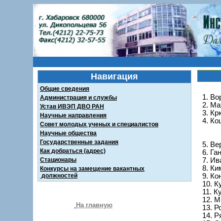
Навигация
Общие сведения
1. Во
Администрация и службы
2. Ма
Устав ИВЭП ДВО РАН
3. Кр
Научные направления
4. Ко
Совет молодых ученых и специалистов
Научные общества
Чл
Государственные задания
5. Ве
Как добраться (адрес)
6. Ган
Стационары
7. Ив
8. Ким
Конкурсы на замещение вакантных
должностей
9. Ко
10. Ку
11. К
12. М
На главную
13. Ро
14. Р