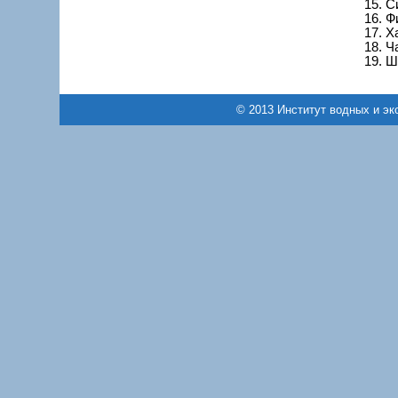
15. С
16. Ф
17. Х
18. Ч
19. Ш
© 2013
Институт водных и эк