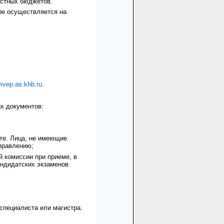
естных бюджетов.
ре осуществляется на
@
ivep
.
as
.
khb
.
ru
.
х документов:
оте. Лица, не имеющие
правлению;
й комиссии при приеме, в
ндидатских экзаменов.
специалиста или магистра.