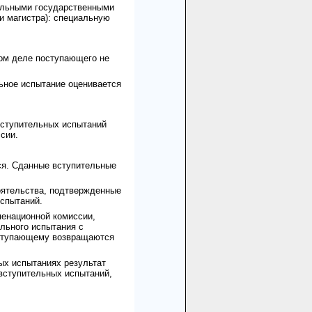
альными государственными
и магистра): специальную
ном деле поступающего не
ьное испытание оценивается
вступительных испытаний
сии.
ся. Сданные вступительные
оятельства, подтвержденные
испытаний.
менационной комиссии,
льного испытания с
оступающему возвращаются
ых испытаниях результат
вступительных испытаний,