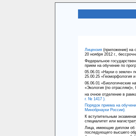
31.
Лицензия
(приложение) на 
20 ноября 2012 г., бессрочн
Федеральное государствен
прием на обучение по прог
05.06.01 «Науки о земле» п
25.00.25 «Геоморфология и
06.06.01 «Биологические на
«Экология (по отраслям)»,
на очное отделение в рам
г. № 1417
).
Порядок приема на обучени
Минобрнауки России).
К вступительным экзаменам
специалитет или магистрат
Лица, имеющие диплом об о
последующего высшего обра