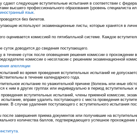
у сдают следующие вступительные испытания в соответствии с федер
тами высшего профессионального образования (уровень специалиста ил
иностранный язык
.
роводятся без билетов.
ступающие используют экзаменационные листы, которые хранятся в лич
го оценивается комиссией по пятибалльной системе. Каждое вступител
е суток доводится до сведения поступающего.
у в течение суток после оповещения решения комиссии о прохождении 
редседателю комиссии о несогласии с решением экзаменационной комис
рения апелляции
испытаний во время проведения вступительных испытаний не допускает
йствительны в течение календарного года.
упительное испытание по уважительной причине (болезнь или иные обст
ся к ним в других группах или индивидуально в период вступительных 
 проведения вступительных испытаний, члены приемной комиссии, экза
испытание, вправе удалить поступающего с места проведения вступите
лении. В случае удаления поступающего с вступительного испытания п
ы после завершения приема документов или получившие на вступительн
мального количества баллов, подтверждающего успешное прохождение 
института.