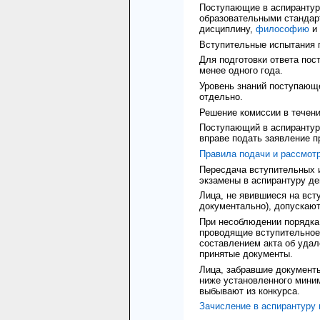
Поступающие в аспирантур
образовательными стандар
дисциплину,
философию
и
Вступительные испытания п
Для подготовки ответа по
менее одного года.
Уровень знаний поступающе
отдельно.
Решение комиссии в течени
Поступающий в аспирантур
вправе подать заявление п
Правила подачи и рассмот
Пересдача вступительных 
экзамены в аспирантуру де
Лица, не явившиеся на вст
документально), допускают
При несоблюдении порядка
проводящие вступительное 
составлением акта об уда
принятые документы.
Лица, забравшие документ
ниже установленного мини
выбывают из конкурса.
Зачисление в аспирантуру 