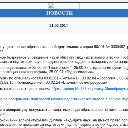
НОВОСТИ
03.2014
осуществление образовательной деятельности серия 90Л01 № 0000462, 
ая.
ное бюджетное учреждение науки Институт водных и экологических пр
раммам подготовки научно-педагогических кадров в аспирантуре по напр
о специальностям 25.00.36 "Геоэкология", 25.00.27 «Гидрология суши, в
 эволюционная география», 25.00.07 «Гидрогеология»;
уки» по специальностям 03.02.01 «Ботаника», 03.02.04 «Зоология», 03.0
 03.02.13 «Почвоведение», 03.02.14 «Биологические ресурсы»
ках контрольных цифр приема
(Приложение № 171 к приказу Минобрнауки 
е по программам подготовки научно-педагогических кадров в аспирантур
 в аспирантуру допускаются лица, имеющие образование не ниже высше
ура.
кончании аспирантуры или диплом кандидата наук, не имеют право пол
зования по программам подготовки научно-педагогических кадров в асп