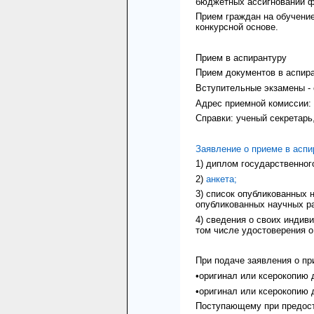
бюджетных ассигнований ф
Прием граждан на обучение
конкурсной основе.
Прием в аспирантуру
Прием документов в аспиран
Вступительные экзамены - с
Адрес приемной комиссии: 6
Справки: ученый секретарь,
Заявление о приеме в аспи
1) диплом государственног
2)
анкета;
3) список опубликованных 
опубликованных научных р
4) сведения о своих индив
том числе удостоверения о
При подаче заявления о п
•оригинал или ксерокопию 
•оригинал или ксерокопию 
Поступающему при предост