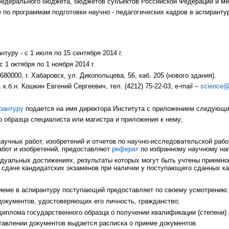
едерального бюджета, бюджетов субъектов Российской Федерации и м
 по программам подготовки научно - педагогических кадров в аспиранту
туру - с 1 июля по 15 сентября 2014 г.
 1 октября по 1 ноября 2014 г.
80000, г. Хабаровск, ул. Дикопольцева, 56, каб. 205 (нового здания).
 к.б.н. Кошкин Евгений Сергеевич, тел. (4212) 75-22-03,
e
-
mail
–
science
рантуру
подается на имя директора Института с приложением следующи
о образца специалиста или магистра и приложения к нему;
научных работ, изобретений и отчетов по научно-исследовательской раб
абот и изобретений, предоставляют
реферат
по избранному научному на
идуальных достижениях, результаты которых могут быть учтены приемно
 сдаче кандидатских экзаменов при наличии у поступающего сданных ка
риеме в аспирантуру поступающий предоставляет по своему усмотрению:
документов, удостоверяющих его личность, гражданство;
диплома государственного образца о получении квалификации (степени) 
авлении документов выдается расписка о приеме документов.