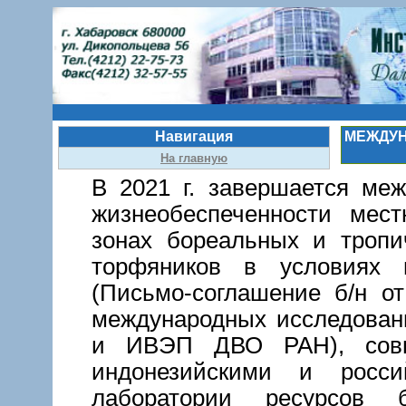
Навигация
МЕЖДУН
На главную
В 2021 г. завершается ме
жизнеобеспеченности мест
зонах бореальных и тропи
торфяников в условиях 
(Письмо-соглашение б/н о
международных исследован
и ИВЭП ДВО РАН), совм
индонезийскими и росси
лаборатории ресурсов