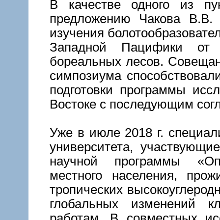
В качестве одного из пу
предложению Чакова В.В.
изучения болотообразовате
Западной Пацифики от 
бореальных лесов. Совеща
симпозиума способствовали
подготовки программы исс
Востоке с последующим согл
Уже в июле 2018 г. специал
университета, участвующие
научной программы «Опт
местного населения, про
тропических высокоуглерод
глобальных изменений к
работам. В совместных ис